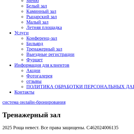
Меню
Белый зал
Каминный зал
Рыцарский зал
Малый зал
Летняя площадка
Услуги
Конференц-зал
Бильярд
Тренажерный зал
Выездные регистрации
Фуршет
Информация для клиентов
Акции
Фотогалерея
отзывы
ПОЛИТИКА ОБРАБОТКИ ПЕРСОНАЛЬНЫХ Д
Контакты
система онлайн-бронирования
Тренажерный зал
2025 Роща невест. Все права защищены. C462024006135