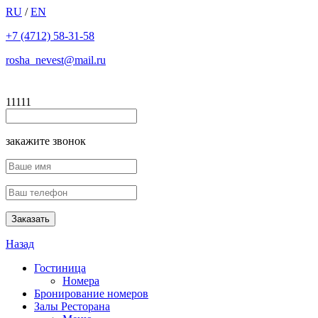
RU
/
EN
+7 (4712) 58-31-58
rosha_nevest@mail.ru
11111
закажите звонок
Назад
Гостиница
Номера
Бронирование номеров
Залы Ресторана