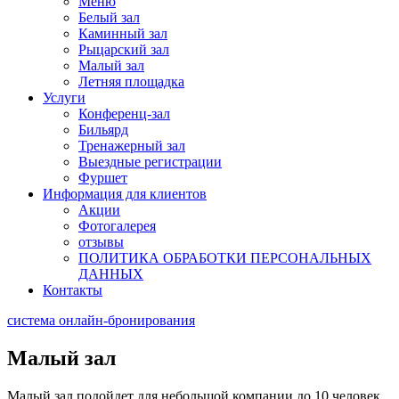
Меню
Белый зал
Каминный зал
Рыцарский зал
Малый зал
Летняя площадка
Услуги
Конференц-зал
Бильярд
Тренажерный зал
Выездные регистрации
Фуршет
Информация для клиентов
Акции
Фотогалерея
отзывы
ПОЛИТИКА ОБРАБОТКИ ПЕРСОНАЛЬНЫХ
ДАННЫХ
Контакты
система онлайн-бронирования
Малый зал
Малый зал подойдет для небольшой компании до 10 человек.